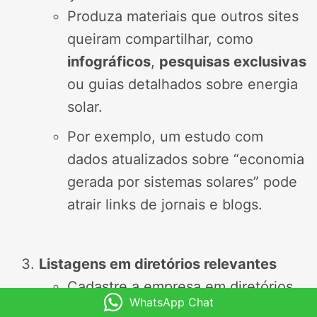
Produza materiais que outros sites
queiram compartilhar, como
infográficos
,
pesquisas exclusivas
ou guias detalhados sobre energia
solar.
Por exemplo, um estudo com
dados atualizados sobre “economia
gerada por sistemas solares” pode
atrair links de jornais e blogs.
Listagens em diretórios relevantes
Cadastre a empresa em diretórios
WhatsApp Chat
online confiáveis e específicos do