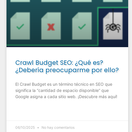
Crawl Budget SEO: ¿Qué es?
¿Debería preocuparme por ello?
El Crawl Budget es un término técnico en SEO que
significa la “cantidad de espacio disponible” que
Google asigna a cada sitio web. ¡Descubre más aquí!
06/10/2025
No hay comentarios