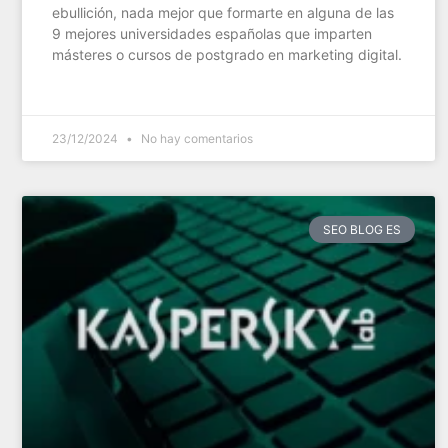
ebullición, nada mejor que formarte en alguna de las
9 mejores universidades españolas que imparten
másteres o cursos de postgrado en marketing digital.
23/12/2024
No hay comentarios
SEO BLOG ES