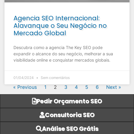
Agencia SEO Internacional:
Alavanque o Seu Negócio no
Mercado Global
Descubra como a agencia The Key SEO pode
expandir o alcance do seu negócio, melhorar a sua
visibilidade online e conquistar mercados globais.
01/04/2024
Sem comentários
« Previous
1
2
3
4
5
6
Next »
Pedir Orçamento SEO
Consultoria SEO
Análise SEO Grátis