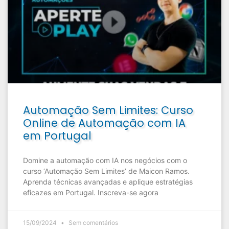
Automação Sem Limites: Curso
Online de Automação com IA
em Portugal
Domine a automação com IA nos negócios com o
curso ‘Automação Sem Limites’ de Maicon Ramos.
Aprenda técnicas avançadas e aplique estratégias
eficazes em Portugal. Inscreva-se agora
15/09/2024
Sem comentários